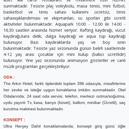
sunmaktadır. Tesiste plaj voleybolu, masa tenisi, mini futbol,
basketbol ve tenis sahası kullanımı ücretsiz, tenis
sahasıışıklandırması ve ekipmanları, su sporları gibi ücretli
aktiviteler bulunmaktadır. Aquapark 10.00 - 12.00 ile 14.00 -
16.30 saatleri arasında hizmet veriyor. Rafting kaydırağı, vücut
kaydırağı,kara delik, dalga kaydırağı ve aqua tüp kaydırağı
bulunuyor. Bazı kaydıraklarda yaş ve boy sınırı
bulunmaktadır. Tesiste yaz sezonunda günün belirli saatlerinde
4-12 yaş arası çocuklar için mini kulüp (bakıcı ücretlidir)
bulunuyor. Yine yaz sezonunda animasyon gösteriler ve canlı
müzik programları gerçekleştiriliyor.
ODA :
The Arkın Hotel, farklı tiplerdeki toplam 396 odasıyla, misafirlerine
her zevke ve isteğe uygun konaklama imkânı sunmaktadır. Otel
Odalarında; 24 saat oda servisi, telefon, merkezi ısıtma/soğutma,
uydu yayınlı Tv, kasa, banyo (küvet), balkon, minibar (Ücretli), saç
kurutma makinesi bulunmaktadır.
KONSEPT :
Ultra Herşey Dahil konaklamalarda; konsept giriş günü öğle