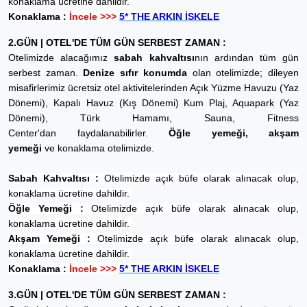
konaklama ücretine dahildir.
Konaklama :
İncele >>>
5* THE ARKIN İSKELE
2.GÜN | OTEL'DE TÜM GÜN SERBEST ZAMAN :
Otelimizde alacağımız
sabah kahvaltısı
nın ardından tüm gün
serbest zaman.
Denize sıfır konumda
olan otelimizde; dileyen
misafirlerimiz ücretsiz otel aktivitelerinden Açık Yüzme Havuzu (Yaz
Dönemi), Kapalı Havuz (Kış Dönemi) Kum Plaj, Aquapark (Yaz
Dönemi), Türk Hamamı, Sauna, Fitness
Center'dan faydalanabilirler.
Öğle yemeği, akşam
yemeği
ve konaklama otelimizde.
Sabah Kahvaltısı :
Otelimizde açık büfe olarak alınacak olup,
konaklama ücretine dahildir.
Öğle Yemeği :
Otelimizde açık büfe olarak alınacak olup,
konaklama ücretine dahildir.
Akşam Yemeği :
Otelimizde açık büfe olarak alınacak olup,
konaklama ücretine dahildir.
Konaklama :
İncele >>>
5* THE ARKIN İSKELE
3.GÜN | OTEL'DE TÜM GÜN SERBEST ZAMAN :