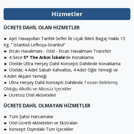
Hizmetler
ÜCRETE DAHİL OLAN HİZMETLER
► Ajet Havayolları Tarifeli Seferi İle Uçak Bileti Bagaj Hakkı 15
Kg. ‘’ İstanbul-Lefkoşa-İstanbul‘’
► Ercan Havalimanı - Otel - Ercan Havalimanı Transferi
► 4 Gece
5* The Arkın İskele
’de Konaklama
► Otelde Ultra Herşey Dahil Konsepti Dahilinde Konaklama
► Otelde; 4 Adet Sabah Kahvaltısı, 4 Adet Öğle Yemeği ve
4 Adet Akşam Yemeği
►
Ultra Herşey Dahil Konsepti Dahilinde
Tesisin Belirlemiş
Olduğu Alkollü ve Alkosüz İçecekler
► Ücretsiz Otel Aktiviteleri
ÜCRETE DAHİL OLMAYAN HİZMETLER
► Tüm Şahsi Harcamalar
► Otel Ücretli Aktiviteleri ve Ekstraları
► Konsept Dışındaki Tüm İçecekler