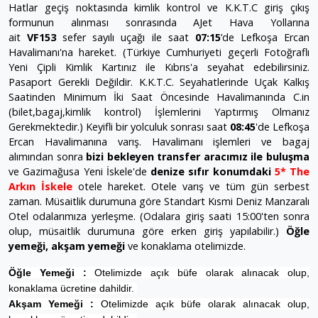
Hatlar geçiş noktasında kimlik kontrol ve K.K.T.C giriş çıkış
formunun alınması sonrasında AJet Hava Yollarına
ait
VF153
sefer sayılı uçağı ile saat
07:15
’de Lefkoşa Ercan
Havalimanı'na hareket. (Türkiye Cumhuriyeti geçerli Fotoğraflı
Yeni Çipli Kimlik Kartınız ile Kıbrıs'a seyahat edebilirsiniz.
Pasaport Gerekli Değildir. K.K.T.C. Seyahatlerinde Uçak Kalkış
Saatinden Minimum İki Saat Öncesinde Havalimanında C.in
(bilet,bagaj,kimlik kontrol) İşlemlerini Yaptırmış Olmanız
Gerekmektedir.) Keyifli bir yolculuk sonrası saat
08:45
'de Lefkoşa
Ercan Havalimanına varış.
Havalimanı işlemleri ve bagaj
alımından sonra
bizi bekleyen transfer aracımız ile buluşma
ve Gazimağusa Yeni İskele'de
denize sıfır konumdaki
5* The
Arkın İskele
otele hareket. Otele varış ve tüm gün serbest
zaman. Müsaitlik durumuna göre Standart Kısmi Deniz Manzaralı
Otel odalarımıza yerleşme. (Odalara giriş saati 15:00'ten sonra
olup, müsaitlik durumuna göre erken giriş yapılabilir.)
Öğle
yemeği, akşam yemeği
ve konaklama otelimizde.
Öğle Yemeği :
Otelimizde açık büfe olarak alınacak olup,
konaklama ücretine dahildir.
Akşam Yemeği :
Otelimizde açık büfe olarak alınacak olup,