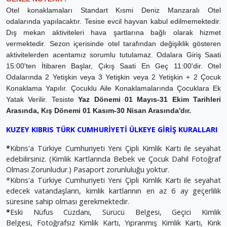
Otel konaklamaları Standart Kısmi Deniz Manzaralı Otel
odalarında yapılacaktır. Tesise evcil hayvan kabul edilmemektedir.
Dış mekan aktiviteleri hava şartlarına bağlı olarak hizmet
vermektedir. Sezon içerisinde otel tarafından değişiklik gösteren
aktivitelerden acentamız sorumlu tutulamaz. Odalara Giriş Saati
15:00'ten İtibaren Başlar, Çıkış Saati En Geç 11:00'dir. Otel
Odalarında 2 Yetişkin veya 3 Yetişkin veya 2 Yetişkin + 2 Çocuk
Konaklama Yapılır. Çocuklu Aile Konaklamalarında Çocuklara Ek
Yatak Verilir.
Tesiste
Yaz Dönemi 01 Mayıs-31 Ekim Tarihleri
Arasında, Kış Dönemi 01 Kasım-30 Nisan Arasında'dır.
KUZEY KIBRIS TÜRK CUMHURİYETİ ÜLKEYE GİRİŞ KURALLARI
*
Kıbrıs'a Türkiye Cumhuriyeti Yeni Çipli Kimlik Kartı ile seyahat
edebilirsiniz. (Kimlik Kartlarında Bebek ve Çocuk Dahil Fotoğraf
Olması Zorunludur.) Pasaport zorunluluğu yoktur.
*Kıbrıs'a Türkiye Cumhuriyeti Yeni Çipli Kimlik Kartı ile seyahat
edecek vatandaşların, kimlik kartlarının en az 6 ay geçerlilik
süresine sahip olması gerekmektedir.
*
Eski Nüfus Cüzdanı, Sürücü Belgesi, Geçici Kimlik
Belgesi, Fotoğrafsız Kimlik Kartı, Yıpranmış Kimlik Kartı, Kırık