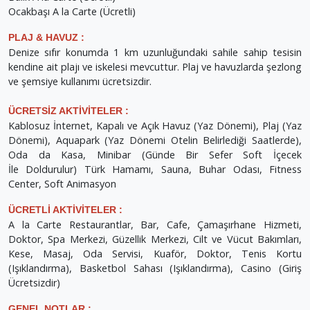
Ocakbaşı A la Carte (Ücretli)
PLAJ & HAVUZ :
Denize sıfır konumda
1 km uzunluğundaki sahile sahip tesisin
kendine ait plajı ve iskelesi mevcuttur.
Plaj ve havuzlarda şezlong
ve şemsiye kullanımı ücretsizdir.
ÜCRETSİZ AKTİVİTELER :
Kablosuz İnternet, Kapalı ve Açık Havuz (Yaz Dönemi), Plaj (Yaz
Dönemi), Aquapark (Yaz Dönemi Otelin Belirlediği Saatlerde),
Oda da Kasa, Minibar (Günde Bir Sefer Soft İçecek
İle Doldurulur) Türk Hamamı, Sauna, Buhar Odası, Fitness
Center, Soft Animasyon
ÜCRETLİ AKTİVİTELER :
A la Carte Restaurantlar, Bar, Cafe, Çamaşırhane Hizmeti,
Doktor, Spa Merkezi, Güzellik Merkezi, Cilt ve Vücut Bakımları,
Kese, Masaj, Oda Servisi, Kuaför, Doktor, Tenis Kortu
(Işıklandırma), Basketbol Sahası (Işıklandırma), Casino (Giriş
Ücretsizdir)
GENEL NOTLAR :