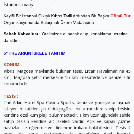
İstanbul'a varış.
Keyifli Bir İstanbul Çıkışlı Kıbrıs Tatili Ardından Bir Başka
Gömü Tur
Organizasyonunda Buluşmak Üzere Vedalaşma.
Sabah Kahvaltısı :
Otelimizde alınacak olup, konaklama ücretine
dahildir.
5* THE ARKIN İSKELE TANITIM
KONUM :
Kıbrıs, Magosa mevkiinde bulunan tesis, Ercan Havalimanı'na 45
km., Magosa şehir merkezine 15 km. mesafede ve denize sıfır
konumdadır.
TESİS :
The Arkın Hotel Spa Casino Sports; deniz ve güneşle buluşmak
isteyen misafirler için oldukçagüzel bir atmosfere sahip tesisin
kendine özel kum plajı bulunmaktadır. 1 km uzunluğundaki sahile
sahip tesisin kendine ait iskelesi vardır. Açık ve kapalı yüzme
havuzları ile eğlenme ve dinlenme imkanı bulabilirsiniz. Tesis 4
adet ala carte restaurant ile misafirlere özel hizmet