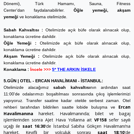
Dönemi), Türk Hamamı, Sauna, Fitness
Center'dan faydalanabilirler.
Öğle yemeği, akşam
yemeği
ve konaklama otelimizde.
Sabah Kahvaltısı :
Otelimizde açık büfe olarak alınacak olup,
konaklama ücretine dahildir.
Öğle Yemeği :
Otelimizde açık büfe olarak alınacak olup,
konaklama ücretine dahildir.
Akşam Yemeği :
Otelimizde açık büfe olarak alınacak olup,
konaklama ücretine dahildir.
Konaklama :
İncele >>>
5* THE ARKIN İSKELE
5.GÜN | OTEL - ERCAN HAVALİMANI - İSTANBUL:
Otelimizde alacağımız
sabah kahvaltısı
nın ardından saat
11:00'de odalarımızı boşaltılması sonrasında çıkış işlemlerimizi
yapıyoruz. Transfer saatine kadar otelde serbest zaman. Otel
Ercan
rehberi tarafından bildirilen saatte lobide buluşma ve
Havalimanına
hareket. Havalimanında; bilet ve bagaj
işlemlerinden sonra AJet Hava Yollarına ait
VF158
sefer sayılı
uçağı ile
saat 16:30
'de İstanbul Sabiha Gökçen Havalimanı’na
hareket. Keyifli bir yolculuk sonrası
saat 18:10
'de