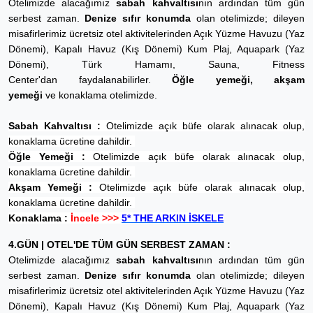
Otelimizde alacağımız
sabah kahvaltısı
nın ardından tüm gün
serbest zaman.
Denize sıfır konumda
olan otelimizde; dileyen
misafirlerimiz ücretsiz otel aktivitelerinden Açık Yüzme Havuzu (Yaz
Dönemi), Kapalı Havuz (Kış Dönemi) Kum Plaj, Aquapark (Yaz
Dönemi), Türk Hamamı, Sauna, Fitness
Center'dan faydalanabilirler.
Öğle yemeği, akşam
yemeği
ve konaklama otelimizde.
Sabah Kahvaltısı :
Otelimizde açık büfe olarak alınacak olup,
konaklama ücretine dahildir.
Öğle Yemeği :
Otelimizde açık büfe olarak alınacak olup,
konaklama ücretine dahildir.
Akşam Yemeği :
Otelimizde açık büfe olarak alınacak olup,
konaklama ücretine dahildir.
Konaklama :
İncele >>>
5* THE ARKIN İSKELE
4.GÜN | OTEL'DE TÜM GÜN SERBEST ZAMAN :
Otelimizde alacağımız
sabah kahvaltısı
nın ardından tüm gün
serbest zaman.
Denize sıfır konumda
olan otelimizde; dileyen
misafirlerimiz ücretsiz otel aktivitelerinden Açık Yüzme Havuzu (Yaz
Dönemi), Kapalı Havuz (Kış Dönemi) Kum Plaj, Aquapark (Yaz