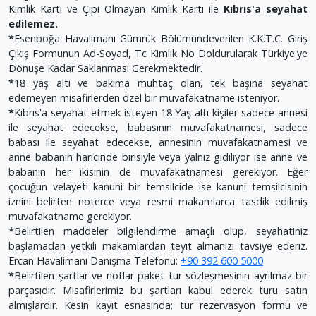
Kimlik Kartı ve Çipi Olmayan Kimlik Kartı ile
Kıbrıs'a seyahat
edilemez.
*
Esenboğa Havalimanı Gümrük Bölümündeverilen K.K.T.C. Giriş
Çıkış Formunun Ad-Soyad, Tc Kimlik No Doldurularak Türkiye'ye
Dönüşe Kadar Saklanması Gerekmektedir.
*
18 yaş altı ve bakıma muhtaç olan, tek başına seyahat
edemeyen misafirlerden özel bir muvafakatname isteniyor.
*
Kıbrıs'a seyahat etmek isteyen 18 Yaş altı kişiler sadece annesi
ile seyahat edecekse, babasının muvafakatnamesi, sadece
babası ile seyahat edecekse, annesinin muvafakatnamesi ve
anne babanın haricinde birisiyle veya yalnız gidiliyor ise anne ve
babanın her ikisinin de muvafakatnamesi gerekiyor. Eğer
çocuğun velayeti kanuni bir temsilcide ise kanuni temsilcisinin
iznini belirten noterce veya resmi makamlarca tasdik edilmiş
muvafakatname gerekiyor.
*
Belirtilen maddeler bilgilendirme amaçlı olup, seyahatiniz
başlamadan yetkili makamlardan teyit almanızı tavsiye ederiz.
Ercan Havalimanı Danışma Telefonu:
+90 392 600 5000
*
Belirtilen şartlar ve notlar paket tur sözleşmesinin ayrılmaz bir
parçasıdır. Misafirlerimiz bu şartları kabul ederek turu satın
almışlardır. Kesin kayıt esnasında; tur rezervasyon formu ve