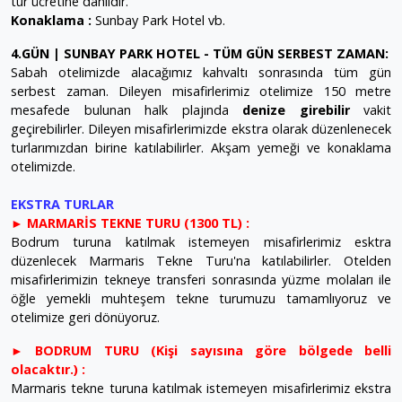
tur ücretine dahildir.
Konaklama :
Sunbay Park Hotel vb.
4.GÜN | SUNBAY PARK HOTEL - TÜM GÜN SERBEST ZAMAN:
Sabah otelimizde alacağımız kahvaltı sonrasında tüm gün
serbest zaman. Dileyen misafirlerimiz otelimize 150 metre
mesafede bulunan halk plajında
denize girebilir
vakit
geçirebilirler. Dileyen misafirlerimizde ekstra olarak düzenlenecek
turlarımızdan birine katılabilirler. Akşam yemeği ve konaklama
otelimizde.
EKSTRA TURLAR
► MARMARİS TEKNE TURU (1300 TL) :
Bodrum turuna katılmak istemeyen misafirlerimiz esktra
düzenlecek Marmaris Tekne Turu'na katılabilirler. Otelden
misafirlerimizin tekneye transferi sonrasında yüzme molaları ile
öğle yemekli muhteşem tekne turumuzu tamamlıyoruz ve
otelimize geri dönüyoruz.
► BODRUM TURU (Kişi sayısına göre bölgede belli
olacaktır.) :
Marmaris tekne turuna katılmak istemeyen misafirlerimiz ekstra