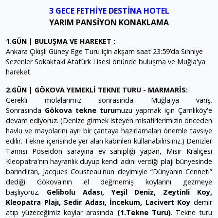
3 GECE FETHİYE DESTİNA HOTEL
YARIM PANSİYON KONAKLAMA
1.GÜN | BULUŞMA VE HAREKET :
Ankara Çıkışlı Güney Ege Turu için akşam saat 23:59’da Sıhhiye
Sezenler Sokaktaki Atatürk Lisesi önünde buluşma ve Muğla'ya
hareket.
2.GÜN | GÖKOVA YEMEKLİ TEKNE TURU - MARMARİS:
Gerekli molalarımız sonrasında Muğla'ya varış.
Sonrasında
Gökova tekne turu
muzu yapmak için Çamlıköy'e
devam ediyoruz. (Denize girmek isteyen misafirlerimizin önceden
havlu ve mayolarını ayrı bir çantaya hazırlamaları önemle tavsiye
edilir. Tekne içerisinde yer alan kabinleri kullanabilirsiniz.) Denizler
Tanrısı Poseidon sarayına ev sahipliği yapan, Mısır Kraliçesi
Kleopatra'nın hayranlık duyup kendi adını verdiği plajı bünyesinde
barındıran, Jacques Cousteau'nun deyimiyle “Dünyanın Cenneti”
dediği Gökova'nın el değmemiş koylarını gezmeye
başlıyoruz.
Gelibolu Adası, Yeşil Deniz, Zeytinli Koy,
Kleopatra Plajı, Sedir Adası, İncekum, Lacivert Koy
demir
atıp yüzeceğimiz koylar arasında
(1.Tekne Turu)
. Tekne turu