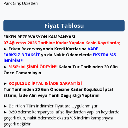
Park Giriş Ücretleri
Fiyat Tablosu
ERKEN REZERVASYON KAMPANYASI
07 Ağustos 2026 Tarihine Kadar Yapılan Kesin Kayıtlarda;
►
Erken Rezervasyonda Kredi Kartlarına
VADE
FARKSIZ 3 TAKSİT
ya da
Nakit Ödemelerde
EKSTRA %5
İNDİRİM !!
►
%50'sini ŞİMDİ ÖDEYİN!!
Kalanı Tur Tarihinden 30 Gün
Önce Tamamlayın.
►
KOŞULSUZ İPTAL & İADE GARANTİSİ
Tur Tarihinden 30 Gün Öncesine Kadar Koşulsuz İptal
Ettirin, İade Alın veya Tarih Değişikliği Yaptırın!
► Belirtilen Tüm İndirimler Fiyatlara Uygulanmıştır.
► %50 ödeme kampanyası afişe fiyatlardan yapılan kayıtlarda
geçerli olup, nakit ödemede ekstra %5 İndirim kampanyası
geçerli değildir.