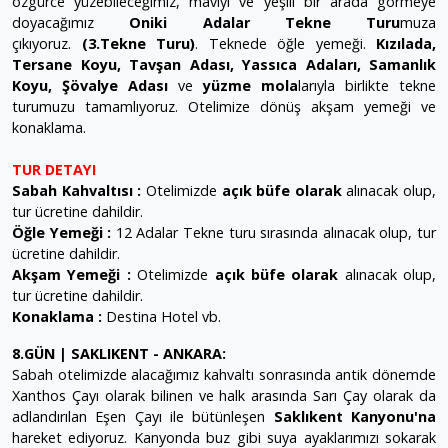
özgürce yüzebileceğimiz, maviyi ve yeşili bir arada görmeye
doyacağımız
Oniki Adalar Tekne Turu
muza
çıkıyoruz.
(3.Tekne Turu)
.
Teknede öğle yemeği.
Kızılada,
Tersane Koyu, Tavşan Adası, Yassıca Adaları, Samanlık
Koyu, Şövalye Adası
ve
yüzme mola
larıyla birlikte tekne
turumuzu tamamlıyoruz. Otelimize dönüş akşam yemeği ve
konaklama.
TUR DETAYI
Sabah Kahvaltısı :
Otelimizde
açık büfe olarak
alınacak olup,
tur ücretine dahildir.
Öğle Yemeği :
12 Adalar Tekne turu sırasında alınacak olup, tur
ücretine dahildir.
Akşam Yemeği :
Otelimizde
açık büfe olarak
alınacak olup,
tur ücretine dahildir.
Konaklama :
Destina Hotel vb.
8.GÜN |
SAKLIKENT - ANKARA:
Sabah otelimizde alacağımız kahvaltı sonrasında antik dönemde
Xanthos Çayı olarak bilinen ve halk arasında Sarı Çay olarak da
adlandırılan Eşen Çayı ile bütünleşen
Saklıkent Kanyonu'na
hareket ediyoruz. Kanyonda buz gibi suya ayaklarımızı sokarak