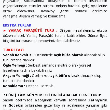
yaşayacak, sokaklarında dolaşırken o dönem insanlarının
yaşantılarından esintiler bularak onların hüzünlü gidiş öykülerine
ortak olacaksınız. Kayaköy gezisi sonrası otelimize
yerleşme. Akşam yemeği ve konaklama.
EKSTRA TURLAR
► YAMAÇ PARAŞÜTÜ TURU :
Dileyen misafirlerimiz ekstra
düzenlenecek Yamaç Paraşütü turuna katılabilirler. Güncel fiyat
bilgisini tur esnasında rehberimizden alabilirsiniz.
TUR DETAYI
Sabah Kahvaltısı :
Otelimizde
açık büfe olarak
alınacak olup,
tur ücretine dahildir.
Öğle Yemeği :
Serbest zamanda ekstra olarak yöresel
lezzetlerin tadına bakabilirsiniz.
Akşam Yemeği :
Otelimizde
açık büfe olarak
alınacak olup,
tur ücretine dahildir.
Konaklama :
Destina Hotel vb.
7.GÜN | TAM GÜN YEMEKLİ ON İKİ ADALAR TEKNE TURU:
Sabah otelimizde alacağımız kahvaltı sonrasında
Fethiye
’nin
ve
Göcek
’in birbirinden güzel koy ve adalarında yunuslar gibi