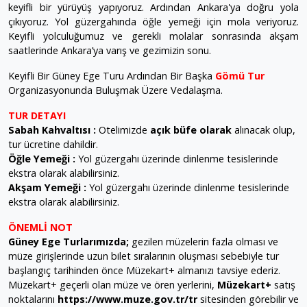
keyifli bir yürüyüş yapıyoruz. Ardından Ankara'ya doğru yola
çıkıyoruz. Yol güzergahında öğle yemeği için mola veriyoruz.
Keyifli yolculuğumuz ve gerekli molalar sonrasında akşam
saatlerinde Ankara’ya varış ve gezimizin sonu.
Keyifli Bir Güney Ege Turu Ardından Bir Başka
Gömü Tur
Organizasyonunda Buluşmak Üzere Vedalaşma.
TUR DETAYI
Sabah Kahvaltısı :
Otelimizde
açık büfe olarak
alınacak olup,
tur ücretine dahildir.
Öğle Yemeği :
Yol güzergahı üzerinde dinlenme tesislerinde
ekstra olarak alabilirsiniz.
Akşam Yemeği :
Yol güzergahı üzerinde dinlenme tesislerinde
ekstra olarak alabilirsiniz.
ÖNEMLİ NOT
Güney Ege Turlarımızda;
gezilen müzelerin fazla olması ve
müze girişlerinde uzun bilet sıralarının oluşması sebebiyle tur
başlangıç tarihinden önce Müzekart+ almanızı tavsiye ederiz.
Müzekart+ geçerli olan müze ve ören yerlerini,
Müzekart+
satış
noktalarını
https://www.muze.gov.tr/tr
sitesinden görebilir ve