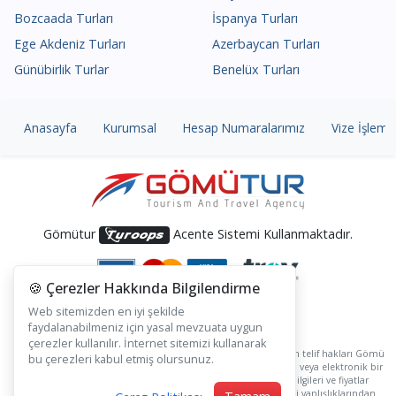
Bozcaada Turları
İspanya Turları
Ege Akdeniz Turları
Azerbaycan Turları
Günübirlik Turlar
Benelüx Turları
Anasayfa
Kurumsal
Hesap Numaralarımız
Vize İşlemle
Gömütur
Acente Sistemi Kullanmaktadır.
🍪 Çerezler Hakkında Bilgilendirme
Web sitemizden en iyi şekilde
faydalanabilmeniz için yasal mevzuata uygun
çerezler kullanılır. İnternet sitemizi kullanarak
Gomutur.com sitesinde yer alan tüm metin, resim ve içeriklerin telif hakları Gömü
bu çerezleri kabul etmiş olursunuz.
Turizm Seyahat ve Tanıtım Ltd Şti.'ne aittir. Hiçbir şekilde basılı veya elektronik bir
ortamda izinsiz kullanılamaz ve kopyalanamaz. Tüm otel bilgileri ve fiyatlar
bilgilendirme amaçlı olup, değişiklik arz edebilir. Fiyat ve bilgi yanlışlıklarından