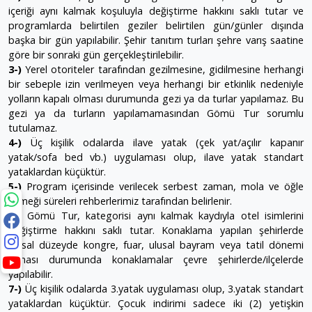
içeriği aynı kalmak koşuluyla değiştirme hakkını saklı tutar ve
programlarda belirtilen geziler belirtilen gün/günler dışında
başka bir gün yapılabilir. Şehir tanıtım turları şehre varış saatine
göre bir sonraki gün gerçekleştirilebilir.
3-)
Yerel otoriteler tarafından gezilmesine, gidilmesine herhangi
bir sebeple izin verilmeyen veya herhangi bir etkinlik nedeniyle
yolların kapalı olması durumunda gezi ya da turlar yapılamaz. Bu
gezi ya da turların yapılamamasından Gömü Tur sorumlu
tutulamaz.
4-)
Üç kişilik odalarda ilave yatak (çek yat/açılır kapanır
yatak/sofa bed vb.) uygulaması olup, ilave yatak standart
yataklardan küçüktür.
5-)
Program içerisinde verilecek serbest zaman, mola ve öğle
yemeği süreleri rehberlerimiz tarafından belirlenir.
6-)
Gömü Tur, kategorisi aynı kalmak kaydıyla otel isimlerini
değiştirme hakkını saklı tutar. Konaklama yapılan şehirlerde
ulusal düzeyde kongre, fuar, ulusal bayram veya tatil dönemi
olması durumunda konaklamalar çevre şehirlerde/ilçelerde
yapılabilir.
7-)
Üç kişilik odalarda 3.yatak uygulaması olup, 3.yatak standart
yataklardan küçüktür. Çocuk indirimi sadece iki (2) yetişkin