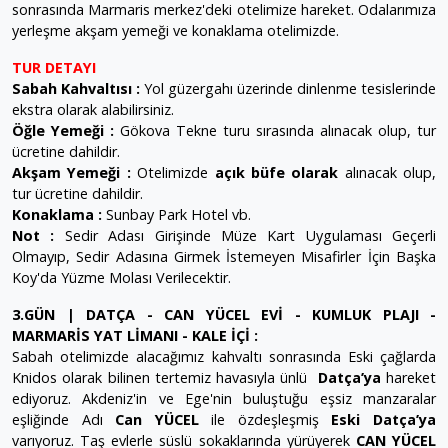
sonrasında Marmaris merkez'deki otelimize hareket. Odalarımıza
yerleşme akşam yemeği ve konaklama otelimizde.
TUR DETAYI
Sabah Kahvaltısı :
Yol güzergahı üzerinde dinlenme tesislerinde
ekstra olarak alabilirsiniz.
Öğle Yemeği :
Gökova Tekne turu sırasında alınacak olup, tur
ücretine dahildir.
Akşam Yemeği :
Otelimizde
açık büfe olarak
alınacak olup,
tur ücretine dahildir.
Konaklama :
Sunbay Park Hotel vb.
Not :
Sedir Adası Girişinde Müze Kart Uygulaması Geçerli
Olmayıp, Sedir Adasına Girmek İstemeyen Misafirler İçin Başka
Koy'da Yüzme Molası Verilecektir.
3.GÜN | DATÇA - CAN YÜCEL EVİ - KUMLUK PLAJI -
MARMARİS YAT LİMANI - KALE İÇİ :
Sabah otelimizde alacağımız kahvaltı sonrasında Eski çağlarda
Knidos olarak bilinen tertemiz havasıyla ünlü
Datça’ya
hareket
ediyoruz. Akdeniz'in ve Ege'nin buluştuğu eşsiz manzaralar
eşliğinde Adı
Can YÜCEL
ile özdeşleşmiş
Eski Datça’ya
varıyoruz. Taş evlerle süslü sokaklarında yürüyerek
CAN YÜCEL