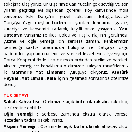
sokağına ulaşıyoruz. Ünlü şairimiz Can Yücel’in çok sevdiği ve son
yıllarını geçirdiği evi dışarıdan görerek, köy kahvesinde mola
veriyoruz. Eski Datça’nın güzel sokaklarını fotoğraflayarak
Datça’ya özgü meşhur badem ile yapılan dondurma, gazoz,
kurabiye ve kahvemizi tadarak, keyifli anlar yaşıyoruz.
Yeni
Datça'ya
varışımız ile Ilıca Göleti ve Taşlık Plajı'nın görülmesi,
yüzme ve öğle yemeği için serbest zaman. Rehberimizin
belirlediği saatte aracımızda buluşma ve Datça'ya özgü
bademden yapılan ürünlerin ve yöresel lezzetlerin alışverişi için
Datça Kooperatifinde kısa bir mola ardından otelimize hareket.
Akşam yemeği ve konaklama otelimizde. Dileyen misafirlerimiz
ile
Marmaris Yat Limanı
na yürüşüye çıkıyoruz.
Atatürk
Heykeli, Yat Limanı, Kale İçi
nin gezilmesi sonrasında otelimize
dönüş.
TUR DETAYI
Sabah Kahvaltısı :
Otelimizde
açık büfe olarak
alınacak olup,
tur ücretine dahildir.
Öğle Yemeği :
Serbest zamanda ekstra olarak yöresel
lezzetlerin tadına bakabilirsiniz.
Akşam Yemeği :
Otelimizde
açık büfe olarak
alınacak olup,