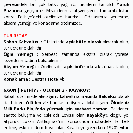
çevresindeki bir çok bitki, yağ vb. ürünlerin tanıtıldı
Yörük
Pazarına
geçiyoruz. Misafirlerimiz alışverişlerini tamamladıktan
sonra Fethiye'deki otelimize hareket. Odalarımıza yerleşme,
akşam yemeği ve konaklama otelimizde.
TUR DETAYI
Sabah Kahvaltısı :
Otelimizde
açık büfe olarak
alınacak olup,
tur ücretine dahildir.
Öğle Yemeği :
Serbest zamanda ekstra olarak yöresel
lezzetlerin tadına bakabilirsiniz.
Akşam Yemeği :
Otelimizde
açık büfe olarak
alınacak olup,
tur ücretine dahildir.
Konaklama :
Destina Hotel vb.
6.GÜN | FETHİYE - ÖLÜDENİZ - KAYAKÖY:
Sabah otelimizde alacağımız kahvaltı sonrasında
Belcekız
olarak
da bilinen
Ölüdeniz
’e hareket ediyoruz. Muhteşem
Ölüdeniz
Milli Parkı Plajı'nda yüzmek için serbest zaman.
Belirlenen
saatte buluşma ve eski adı Levissi olan
Kayaköy
’e doğru yol
alıyoruz. Lozan Antlaşması’nın sonucunda mübadele ile terk
edilmiş eski bir Rum Köyü olan Kayaköy’ü gezerken 1920’li yılları