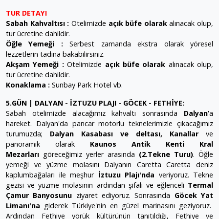
TUR DETAYI
Sabah Kahvaltısı :
Otelimizde
açık büfe olarak
alınacak olup,
tur ücretine dahildir.
Öğle Yemeği :
Serbest zamanda ekstra olarak yöresel
lezzetlerin tadına bakabilirsiniz.
Akşam Yemeği :
Otelimizde
açık büfe olarak
alınacak olup,
tur ücretine dahildir.
Konaklama :
Sunbay Park Hotel vb.
5.GÜN | DALYAN - İZTUZU PLAJI - GÖCEK - FETHİYE:
Sabah otelimizde alacağımız kahvaltı sonrasında
Dalyan
'a
hareket. Dalyan'da pancar motorlu teknelerimizle çıkacağımız
turumuzda;
Dalyan Kasabası ve deltası, Kanallar
ve
panoramik olarak
Kaunos Antik Kenti Kral
Mezarları
göreceğimiz yerler arasında
(2.Tekne Turu)
. Öğle
yemeği ve yüzme molasını Dalyanın Caretta Caretta deniz
kaplumbağaları ile meşhur
İztuzu Plajı'nda
veriyoruz. Tekne
gezisi ve yüzme molasının ardından şifalı ve eğlenceli
Termal
Çamur Banyosunu
ziyaret ediyoruz. Sonrasında
Göcek Yat
Limanı'na
giderek Türkiye'nin en güzel marinasını geziyoruz.
Ardından Fethiye yörük kültürünün tanıtıldığı, Fethiye ve