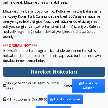
online olarak Müzekart+ satın alabilirsiniz.
Müzekart+ ile bir yıl boyunca T.C. Kültür ve Turizm Bakanlığı'na
ve Kuzey Kıbrıs Türk Cumhuriyet'ine bağlı 300'ü aşkın müze ve
örenyeri gezilebildiği gibi, (bazı özel müzeler ücretsiz ziyaret
ediliyor, sergiler ve tiyatro temsilleri indirimli) izleniyor. Kafe ve
hediyelik eşya mağazalarındaki alışverişlerde daha az ücret
ödeniyor.
***ÖNEMLİ NOT***
► Misafirlerimiz tur programı içerisinde belirlenen tur kalkış
noktalarından hangi duraktan biniş yaptıysa, tur bitiminde aynı
durakta inmesi zorunludur.
Hareket Noktaları
Sıhhiye Sezenler Sk. Atatürk Lisesi
Haritada
23:59
Göster
Önü:
Milli Kütüphane Önü:
00:05
Haritada Göster