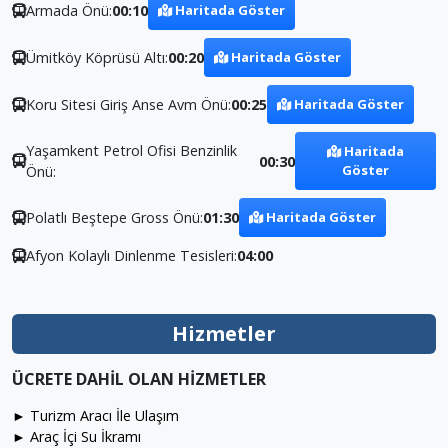
Armada Önü:
00:10
Haritada Göster
Ümitköy Köprüsü Altı:
00:20
Haritada Göster
Koru Sitesi Giriş Anse Avm Önü:
00:25
Haritada Göster
Yaşamkent Petrol Ofisi Benzinlik
Haritada
00:30
Göster
Önü:
Polatlı Beştepe Gross Önü:
01:30
Haritada Göster
Afyon Kolaylı Dinlenme Tesisleri:
04:00
Hizmetler
ÜCRETE DAHİL OLAN HİZMETLER
► Turizm Aracı İle Ulaşım
► Araç İçi Su İkramı