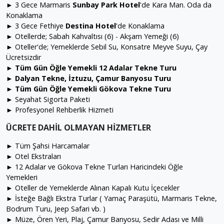
► 3 Gece Marmaris
Sunbay Park Hotel
'de Kara Man. Oda da
Konaklama
► 3 Gece Fethiye
Destina Hotel
'de Konaklama
► Otellerde; Sabah Kahvaltısı (6) - Akşam Yemeği (6)
► Oteller'de; Yemeklerde Sebil Su, Konsatre Meyve Suyu, Çay
Ücretsizdir
►
Tüm Gün Öğle Yemekli 12 Adalar Tekne Turu
►
Dalyan Tekne, İztuzu, Çamur Banyosu Turu
►
Tüm Gün Öğle Yemekli Gökova Tekne Turu
► Seyahat Sigorta Paketi
► Profesyonel Rehberlik Hizmeti
ÜCRETE DAHİL OLMAYAN HİZMETLER
► Tüm Şahsi Harcamalar
► Otel Ekstraları
► 12 Adalar ve Gökova Tekne Turları Haricindeki Öğle
Yemekleri
► Oteller de Yemeklerde Alınan Kapalı Kutu İçecekler
► İsteğe Bağlı Ekstra Turlar ( Yamaç Paraşütü, Marmaris Tekne,
Bodrum Turu, Jeep Safari vb. )
► Müze, Ören Yeri, Plaj, Çamur Banyosu, Sedir Adası ve Milli