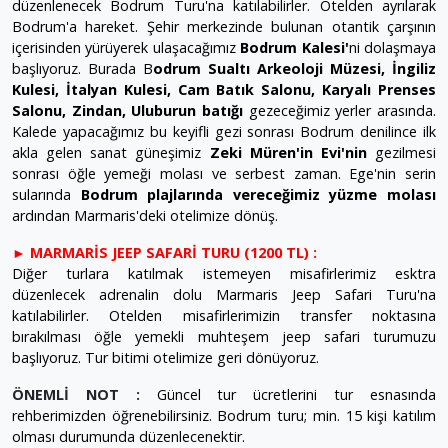
düzenlenecek Bodrum Turu'na katılabilirler. Otelden ayrılarak
Bodrum'a hareket.
Şehir merkezinde bulunan otantik çarşının
içerisinden yürüyerek ulaşacağımız
Bodrum Kalesi'
ni dolaşmaya
başlıyoruz. Burada B
odrum Sualtı Arkeoloji Müzesi, İngiliz
Kulesi, İtalyan Kulesi, Cam Batık Salonu, Karyalı Prenses
Salonu, Zindan, Uluburun batığı
gezeceğimiz yerler arasında.
Kalede yapacağımız bu keyifli gezi sonrası Bodrum denilince ilk
akla gelen sanat güneşimiz
Zeki Müren'in Evi'nin
gezilmesi
sonrası öğle yemeği molası ve serbest zaman. Ege'nin serin
sularında
Bodrum plajlarında vereceğimiz yüzme molası
ardından Marmaris'deki otelimize dönüş.
► MARMARİS JEEP SAFARİ TURU (1200 TL) :
Diğer turlara katılmak istemeyen misafirlerimiz esktra
düzenlecek adrenalin dolu Marmaris Jeep Safari Turu'na
katılabilirler. Otelden misafirlerimizin transfer noktasına
bırakılması öğle yemekli muhteşem jeep safari turumuzu
başlıyoruz. Tur bitimi otelimize geri dönüyoruz.
ÖNEMLİ NOT :
Güncel tur ücretlerini tur esnasında
rehberimizden öğrenebilirsiniz. Bodrum turu; min. 15 kişi katılım
olması durumunda düzenlecenektir.